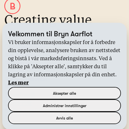
Creating value
through IP
Velkommen til Bryn Aarflot
Vi bruker informasjonskapsler for å forbedre
Om Bryn Aarflot
din opplevelse, analysere bruken av nettstedet
Alle tjenester
og bistå i vår markedsføringsinnsats. Ved å
Kontakt oss
klikke på 'Aksepter alle', samtykker du til
Bransjer
lagring av informasjonskapsler på din enhet.
Kunnskapssenter
Les mer
Nyheter
Aksepter alle
Sharefree®
Oppdrift®
Administrer innstillinger
© 2024, Bryn Aarflot
Facebook
LinkedIn
Personvern & Cookies
Disclaimer
Etiske retningslinjer
Åpenhetsloven
Avvis alle