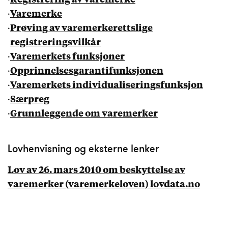
·
Registrering av varemerke
·
Varemerke
·
Prøving av varemerkerettslige
registreringsvilkår
·
Varemerkets funksjoner
·
Opprinnelsesgarantifunksjonen
·
Varemerkets individualiseringsfunksjon
·
Særpreg
·
Grunnleggende om varemerker
Lovhenvisning og eksterne lenker
Lov av 26. mars 2010 om beskyttelse av
varemerker (varemerkeloven) lovdata.no