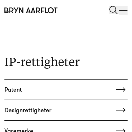
Tjenester
Tjenester
IP-rettigheter
Patent
Designrettigheter
Varemerke