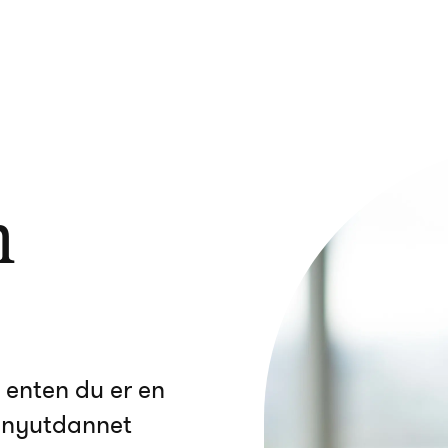
n
 – enten du er en
, nyutdannet