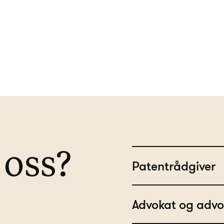
oss?
Patentrådgiver
Advokat og advo