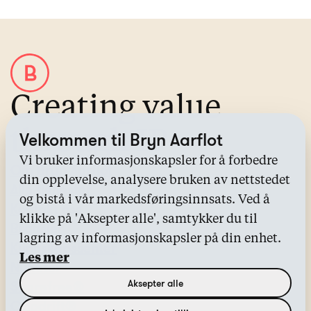
Creating value
through IP
Velkommen til Bryn Aarflot
Vi bruker informasjonskapsler for å forbedre
Om Bryn Aarflot
din opplevelse, analysere bruken av nettstedet
Alle tjenester
og bistå i vår markedsføringsinnsats. Ved å
Kontakt oss
klikke på 'Aksepter alle', samtykker du til
Bransjer
lagring av informasjonskapsler på din enhet.
Kunnskapssenter
Les mer
Nyheter
Aksepter alle
Sharefree®
Oppdrift®