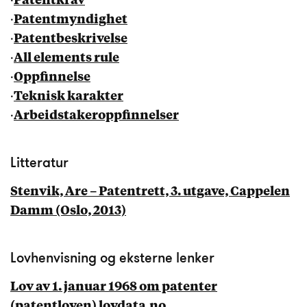
·
Patentkrav
·
Patentmyndighet
·
Patentbeskrivelse
·
All elements rule
·
Oppfinnelse
·
Teknisk karakter
·
Arbeidstakeroppfinnelser
Litteratur
Stenvik, Are – Patentrett, 3. utgave, Cappelen
Damm (Oslo, 2013)
Lovhenvisning og eksterne lenker
Lov av 1. januar 1968 om patenter
(patentloven) lovdata.no