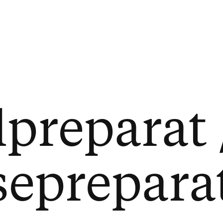
lpreparat 
seprepara