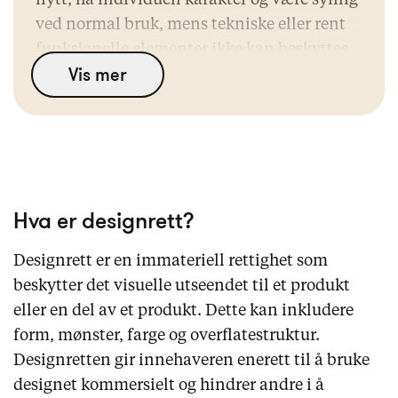
nytt, ha individuell karakter og være synlig
ved normal bruk, mens tekniske eller rent
funksjonelle elementer ikke kan beskyttes
Vis mer
gjennom designrett.
·
Registrert designrett gir et sterkere og mer
håndhevbart vern enn uregistrert vern, og
gjør det enklere å stoppe kopier, sende
kravbrev, forhandle, gå til rettslige skritt
eller bruke tollmyndighetene.
Hva er designrett?
·
Designrett skiller seg fra patent, varemerke
og opphavsrett ved at den bare beskytter
Designrett er en immateriell rettighet som
produktets utseende, ikke teknisk funksjon,
beskytter det visuelle utseendet til et produkt
kommersiell opprinnelse eller kunstneriske
eller en del av et produkt. Dette kan inkludere
verk som oppstår automatisk.
form, mønster, farge og overflatestruktur.
·
Design kan kommersialiseres gjennom egen
Designretten gir innehaveren enerett til å bruke
produksjon, lisensiering, salg eller
designet kommersielt og hindrer andre i å