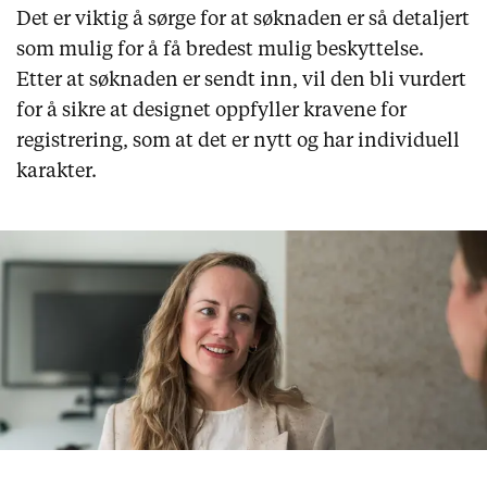
·
·
Du kan sende inn inntil sju bilder per design.
Dette er kostnadseffektivt sammenlignet med å
Det er viktig å sørge for at søknaden er så detaljert
sende inn hvert design i separate søknader.
som mulig for å få bredest mulig beskyttelse.
Etter at søknaden er sendt inn, vil den bli vurdert
for å sikre at designet oppfyller kravene for
registrering, som at det er nytt og har individuell
karakter.