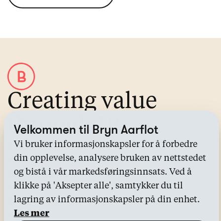
Creating value
through IP
Velkommen til Bryn Aarflot
Om Bryn Aarflot
Vi bruker informasjonskapsler for å forbedre
Alle tjenester
din opplevelse, analysere bruken av nettstedet
Kontakt oss
og bistå i vår markedsføringsinnsats. Ved å
Bransjer
klikke på 'Aksepter alle', samtykker du til
Kunnskapssenter
lagring av informasjonskapsler på din enhet.
Nyheter
Les mer