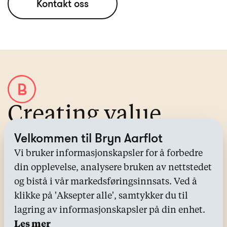
Kontakt oss
Creating value
through IP
Velkommen til Bryn Aarflot
Vi bruker informasjonskapsler for å forbedre
Om Bryn Aarflot
din opplevelse, analysere bruken av nettstedet
Alle tjenester
og bistå i vår markedsføringsinnsats. Ved å
Kontakt oss
klikke på 'Aksepter alle', samtykker du til
Bransjer
lagring av informasjonskapsler på din enhet.
Kunnskapssenter
Les mer