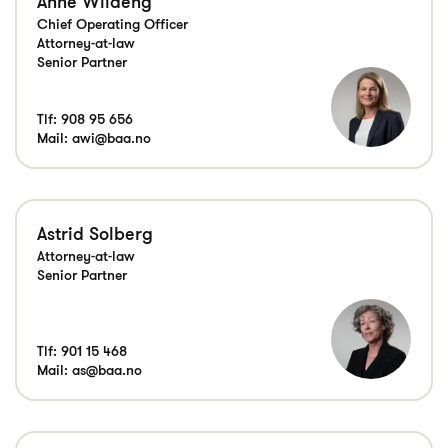
Anne Wildeng
Chief Operating Officer
Attorney-at-law
Senior Partner
Tlf:
908 95 656
Mail:
awi@baa.no
Astrid Solberg
Attorney-at-law
Senior Partner
Tlf:
901 15 468
Mail:
as@baa.no