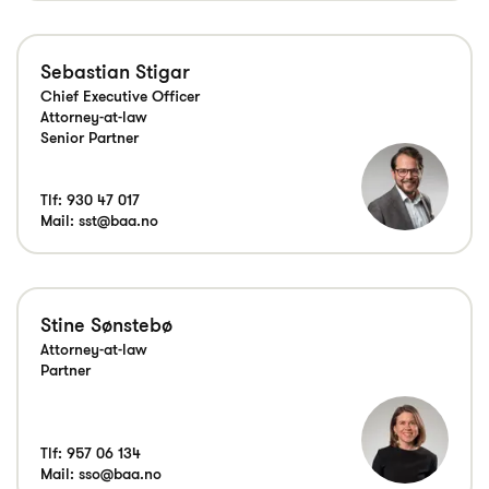
Sebastian Stigar
Chief Executive Officer
Attorney-at-law
Senior Partner
Tlf:
930 47 017
Mail:
sst@baa.no
Stine Sønstebø
Attorney-at-law
Tlf:
957 06 134
Mail:
sso@baa.no