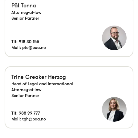
Pål Tonna
Attorney-at-law
Senior Partner
Tlf:
918 30 155
Mail:
pto@baa.no
Trine Greaker Herzog
Head of Legal and International
Attorney-at-law
Senior Partner
Tlf:
988 99 777
Mail:
tgh@baa.no