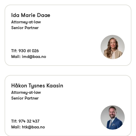
Ida Marie Daae
Attorney-at-law
Senior Partner
Tlf:
930 61 026
Mail:
imd@baa.no
Håkon Tysnes Kaasin
Attorney-at-law
Senior Partner
Tlf:
974 32 437
Mail:
htk@baa.no