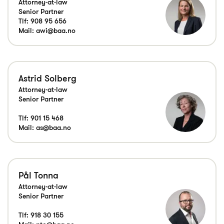
Attorney-at-law
Senior Partner
Tlf:
908 95 656
Mail:
awi@baa.no
Astrid Solberg
Attorney-at-law
Senior Partner
Tlf:
901 15 468
Mail:
as@baa.no
Pål Tonna
Attorney-at-law
Senior Partner
Tlf:
918 30 155