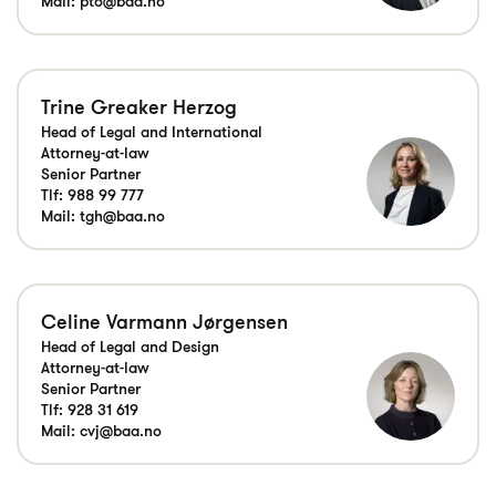
Mail:
pto@baa.no
Trine Greaker Herzog
Head of Legal and International
Attorney-at-law
Senior Partner
Tlf:
988 99 777
Mail:
tgh@baa.no
Celine Varmann Jørgensen
Head of Legal and Design
Attorney-at-law
Senior Partner
Tlf:
928 31 619
Mail:
cvj@baa.no