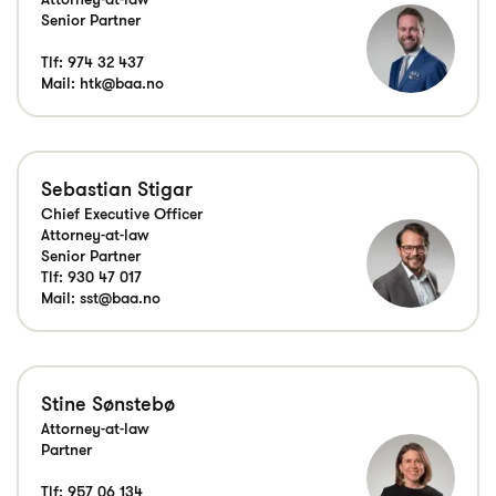
Senior Partner
Tlf:
974 32 437
Mail:
htk@baa.no
Sebastian Stigar
Chief Executive Officer
Attorney-at-law
Senior Partner
Tlf:
930 47 017
Mail:
sst@baa.no
Stine Sønstebø
Attorney-at-law
Tlf:
957 06 134