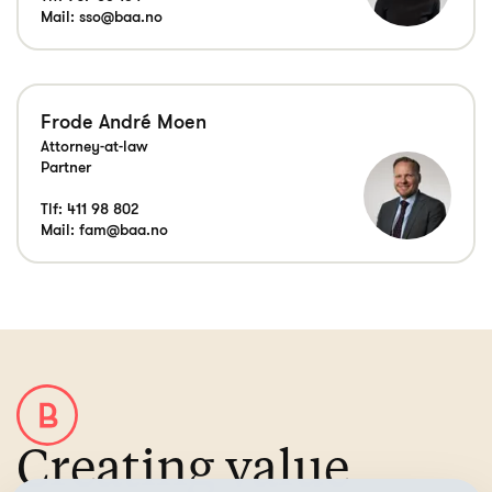
Mail:
sso@baa.no
Frode André Moen
Attorney-at-law
Partner
Tlf:
411 98 802
Mail:
fam@baa.no
Creating value