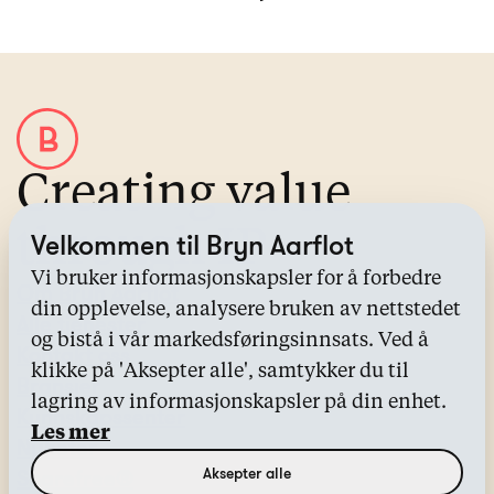
Creating value
through IP
Velkommen til Bryn Aarflot
Vi bruker informasjonskapsler for å forbedre
Om Bryn Aarflot
din opplevelse, analysere bruken av nettstedet
Alle tjenester
og bistå i vår markedsføringsinnsats. Ved å
Kontakt oss
klikke på 'Aksepter alle', samtykker du til
Bransjer
lagring av informasjonskapsler på din enhet.
Kunnskapssenter
Les mer
Nyheter
Aksepter alle
Sharefree®