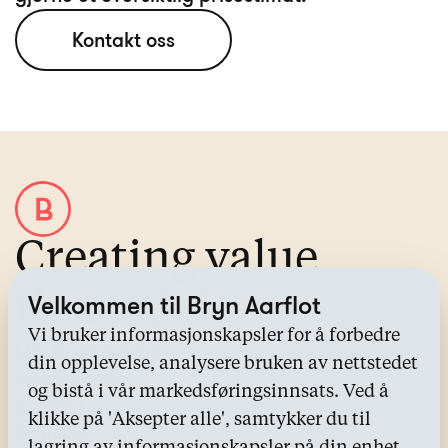
Kontakt oss
Creating value
through IP
Velkommen til Bryn Aarflot
Vi bruker informasjonskapsler for å forbedre
Om Bryn Aarflot
din opplevelse, analysere bruken av nettstedet
Alle tjenester
og bistå i vår markedsføringsinnsats. Ved å
Kontakt oss
klikke på 'Aksepter alle', samtykker du til
Bransjer