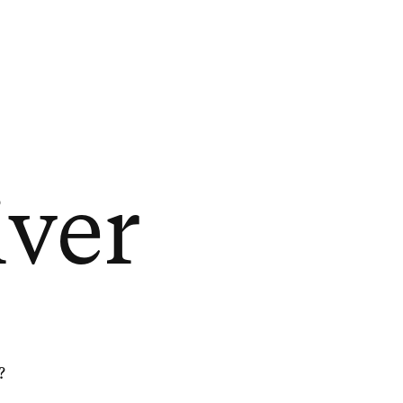
iver
?