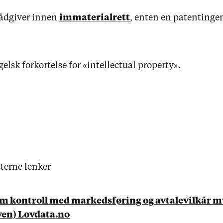
rådgiver innen
immaterialrett
, enten en patentingen
elsk forkortelse for «intellectual property».
terne lenker
om kontroll med markedsføring og avtalevilkår m
en) Lovdata.no