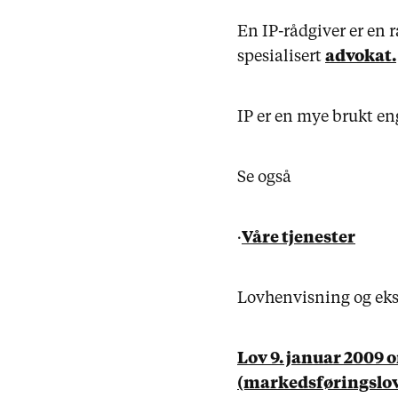
En IP-rådgiver er en 
spesialisert
advokat.
IP er en mye brukt eng
Se også
·
Våre tjenester
Lovhenvisning og eks
Lov 9. januar 2009 
(markedsføringslov