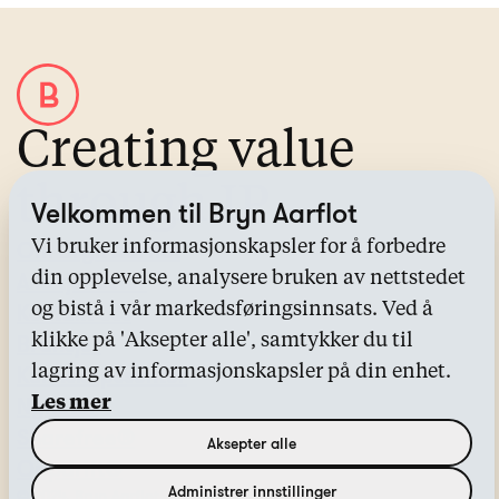
Creating value
through IP
Velkommen til Bryn Aarflot
Om Bryn Aarflot
Vi bruker informasjonskapsler for å forbedre
Alle tjenester
din opplevelse, analysere bruken av nettstedet
Kontakt oss
og bistå i vår markedsføringsinnsats. Ved å
Bransjer
klikke på 'Aksepter alle', samtykker du til
Kunnskapssenter
lagring av informasjonskapsler på din enhet.
Nyheter
Les mer
Sharefree®
Aksepter alle
Oppdrift®
Administrer innstillinger
© 2024, Bryn Aarflot
Facebook
LinkedIn