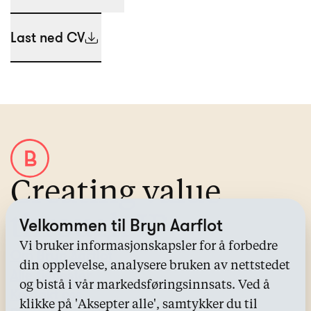
Last ned CV
Creating value
through IP
Velkommen til Bryn Aarflot
Vi bruker informasjonskapsler for å forbedre
Om Bryn Aarflot
din opplevelse, analysere bruken av nettstedet
Alle tjenester
og bistå i vår markedsføringsinnsats. Ved å
Kontakt oss
klikke på 'Aksepter alle', samtykker du til