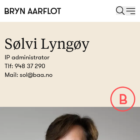
Sølvi Lyngøy
IP administrator
Tlf:
948 37 290
Mail:
sol@baa.no