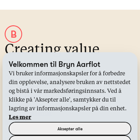
Creating value
through IP
Velkommen til Bryn Aarflot
Vi bruker informasjonskapsler for å forbedre
Om Bryn Aarflot
din opplevelse, analysere bruken av nettstedet
Alle tjenester
og bistå i vår markedsføringsinnsats. Ved å
Kontakt oss
klikke på 'Aksepter alle', samtykker du til
Bransjer
lagring av informasjonskapsler på din enhet.
Kunnskapssenter
Les mer
Nyheter
Aksepter alle
Sharefree®
Oppdrift®