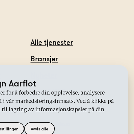
Alle tjenester
Bransjer
r
Nyheter
n Aarflot
Oppdrift®
r for å forbedre din opplevelse, analysere
å i vår markedsføringsinnsats. Ved å klikke på
u til lagring av informasjonskapsler på din
mer
Etiske retningslinjer
Åpenhetsloven
stillinger
Avvis alle