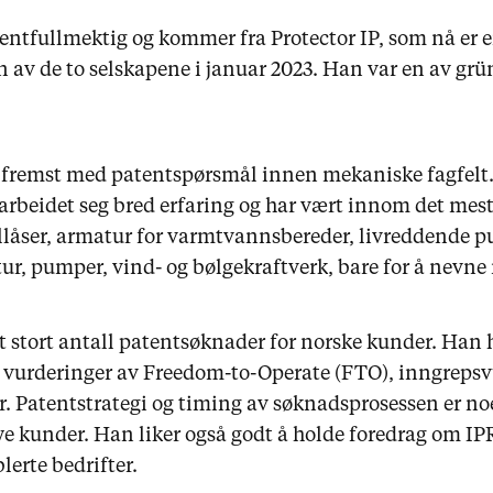
tentfullmektig og kommer fra Protector IP, som nå er e
av de to selskapene i januar 2023. Han var en av grü
 fremst med patentspørsmål innen mekaniske fagfelt. E
rbeidet seg bred erfaring og har vært innom det meste;
låser, armatur for varmtvannsbereder, livreddende pu
tur, pumper, vind- og bølgekraftverk, bare for å nevne
et stort antall patentsøknader for norske kunder. Han
 vurderinger av Freedom-to-Operate (FTO), inngrepsv
. Patentstrategi og timing av søknadsprosessen er noe
e kunder. Han liker også godt å holde foredrag om IPR
lerte bedrifter.