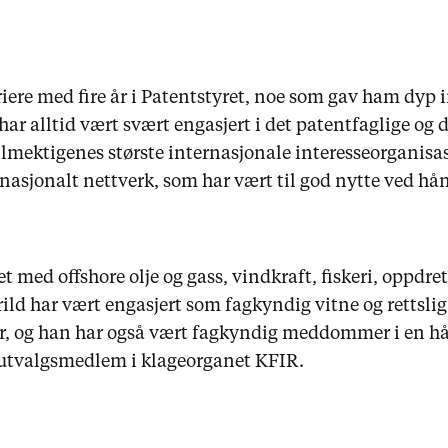
iere med fire år i Patentstyret, noe som gav ham dyp i
ar alltid vært svært engasjert i det patentfaglige og d
llmektigenes største internasjonale interesseorganisa
rnasjonalt nettverk, som har vært til god nytte ved hån
t med offshore olje og gass, vindkraft, fiskeri, oppdre
ild har vært engasjert som fagkyndig vitne og rettslig
r, og han har også vært fagkyndig meddommer i en hån
 utvalgsmedlem i klageorganet KFIR.