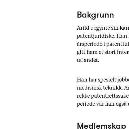
Bakgrunn
Arild begynte sin karr
patentjuridiske. Han h
årsperiode i patentfu
gitt ham et stort inte
utlandet.
Han har spesielt jobbe
medisinsk teknikk. Ar
rekke patentrettssake
periode var han også
Medlemskap