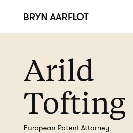
Arild
Tofting
European Patent Attorney