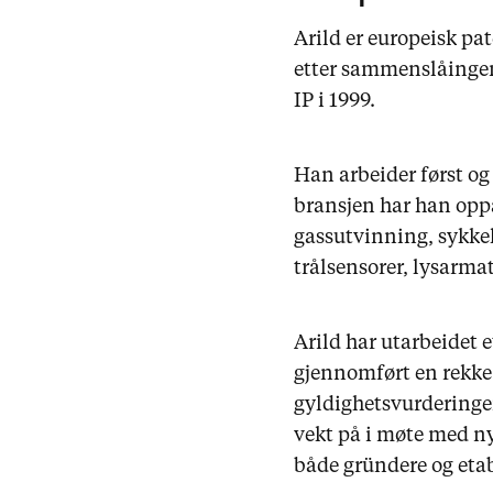
Arild er europeisk pa
etter sammenslåingen 
IP i 1999.
Han arbeider først og
bransjen har han oppa
gassutvinning, sykkel
trålsensorer, lysarma
Arild har utarbeidet 
gjennomført en rekke
gyldighetsvurderinger
vekt på i møte med ny
både gründere og etab