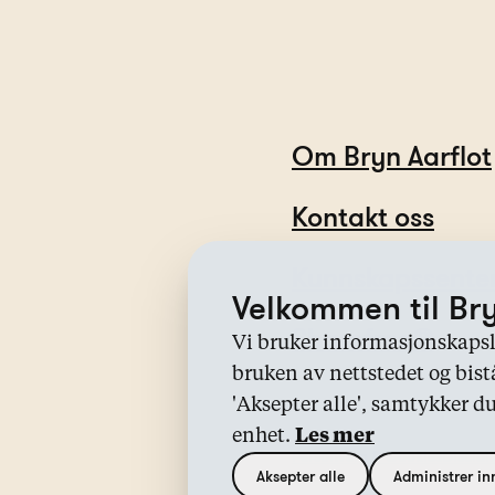
Om Bryn Aarflot
Kontakt oss
Kunnskapssente
Velkommen til Bry
Sharefree®
Vi bruker informasjonskapsle
bruken av nettstedet og bist
'Aksepter alle', samtykker d
enhet.
Les mer
Personvern & Cookies
Disclai
Aksepter alle
Administrer inn