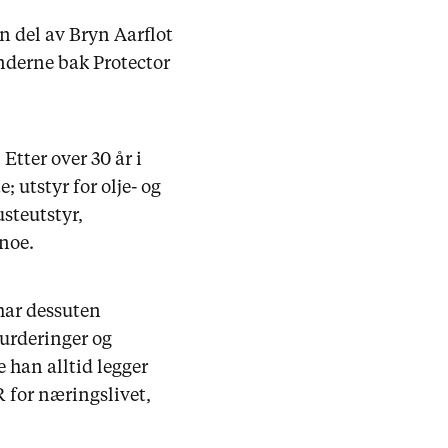
n del av Bryn Aarflot
nderne bak Protector
tter over 30 år i
 utstyr for olje- og
steutstyr,
 noe.
 har dessuten
urderinger og
 han alltid legger
 for næringslivet,